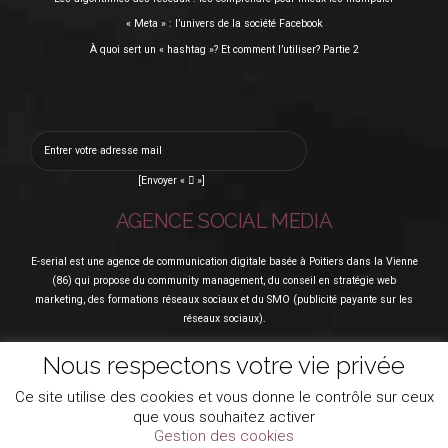
« Meta » : l’univers de la société Facebook
À quoi sert un « hashtag »? Et comment l’utiliser? Partie 2
[Envoyer «  »]
AGENCE SOCIAL MEDIA
E-serial est une agence de communication digitale basée à Poitiers dans la Vienne
(86) qui propose du community management, du conseil en stratégie web
marketing, des formations réseaux sociaux et du SMO (publicité payante sur les
réseaux sociaux).
Nous respectons votre vie privée
Ce site utilise des cookies et vous donne le contrôle sur ceux
© 2020 ••• IDÉFIXE ® •••
que vous souhaitez activer
Politique de Confidentialité
Mentions légales
CGV
Contact
Gestion des cookies